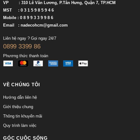
VP : 310 Lê Văn Lương, P.Tân Hưng, Quận 7, TP.HCM
MST : 0 3 1 5 9 8 5 9 4 6
Mobile : 0 8 9 9 3 3 9 9 8 6
Email :
nadecohcm@gmail.com
Liên hệ ngay ? Gọi ngay 24/7
0899 3399 86
Phương thức thanh toán
VỀ CHÚNG TÔI
Hướng dẫn liên hệ
Giới thiệu chung
Thông tin khuyến mãi
Quy trình làm việc
GÓC CUỘC SỐNG