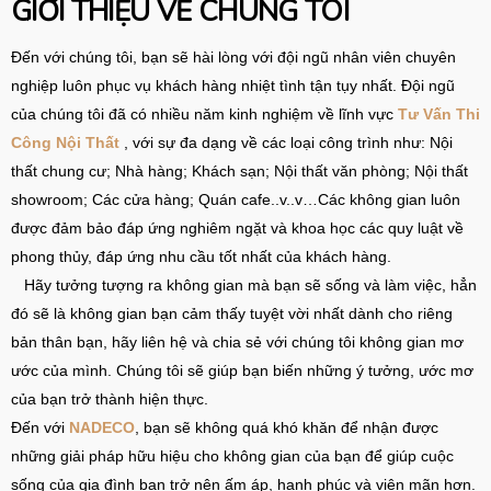
GIỚI THIỆU VỀ CHÚNG TÔI
Đến với chúng tôi, bạn sẽ hài lòng với đội ngũ nhân viên
chuyên
nghiệp luôn phục vụ khách hàng nhiệt tình tận tụy nhất. Đội ngũ
của chúng tôi đã có nhiều năm kinh nghiệm về lĩnh vực
Tư Vấn Thi
Công Nội Thất
, với sự đa dạng về các loại công trình như: Nội
thất chung cư; Nhà hàng; Khách sạn; Nội thất văn phòng; Nội thất
showroom; Các cửa hàng; Quán cafe..v..v…Các không gian luôn
được đảm bảo đáp ứng nghiêm ngặt và khoa học các quy luật về
phong thủy, đáp ứng nhu cầu tốt nhất của khách hàng.
Hãy tưởng tượng ra không gian mà bạn sẽ sống và làm việc, hẳn
đó sẽ là không gian bạn cảm thấy tuyệt vời nhất dành cho riêng
bản thân bạn, hãy liên hệ và chia sẻ với chúng tôi không gian mơ
ước của mình. Chúng tôi sẽ giúp bạn biến những ý tưởng, ước mơ
của bạn trở thành hiện thực.
Đến với
NADECO
, bạn sẽ không quá khó khăn để nhận được
những giải pháp hữu hiệu cho không gian của bạn để giúp cuộc
sống của gia đình bạn trở nên ấm áp, hạnh phúc và viên mãn hơn.